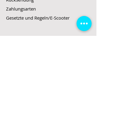
Zahlungsarten
Gesetzte und Regeln/E-Scooter
Shop
E-Scooter
E-Roller
E-Fahrzeuge
LeStoff
Stand up Paddel
B2B
Kontakt
Eingang