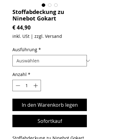
Stoffabdeckung zu
Ninebot Gokart
Preis
€ 44,90
inkl. USt
|
zzgl. Versand
Ausführung
*
Anzahl
*
In den Warenkorb legen
Sofortkauf
Stoffabdeckung zu Ninebot Gokart,