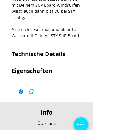
mit Deinem SUP Board Windsurfen
willst, auch dann bist Du bei STX
richtig.
Also nichts wie raus und ab auf's
Wasser mit Deinem STX SUP Board.
Technische Details
Länge
: 10’6″
Eigenschaften
Breite: 32″
Dicke: 6″
• Allround-Cruising und kleine
Volumen: 260 liter
Wellen
Gewich
t: 9,15 kg
• Stabil und wendig
• Breiter Umriss und großvolumige
Nase
Info
• Das Deckleinen-System erhöht die
Vielseitigkeit
Über uns
• FXL-Technologie Extreme