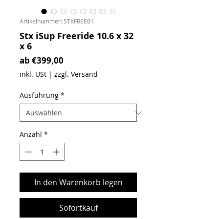
Artikelnummer: STXFREE01
Stx iSup Freeride 10.6 x 32
x 6
Sale-Preis
ab
€399,00
inkl. USt
|
zzgl. Versand
Ausführung
*
Anzahl
*
In den Warenkorb legen
Sofortkauf