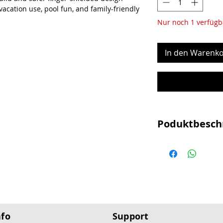
 vacation use, pool fun, and family-friendly
Nur noch 1 verfügb
In den Warenko
Poduktbesch
Dank fortschrittlic
ist der Akku des S
vollständig aufgela
und ein Cruise-Mod
zu 56 Minuten.
nfo
Support