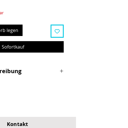
ar
rb legen
Sofortkauf
reibung
her 100-W-Schnellladetechnologie
ubnado in nur 1,2 Stunden
den. Drei Geschwindigkeitsstufen
us ermöglichen Fahrten von bis
Kontakt