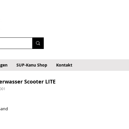
ngen
SUP-Kanu Shop
Kontakt
wasser Scooter LITE
001
rsand