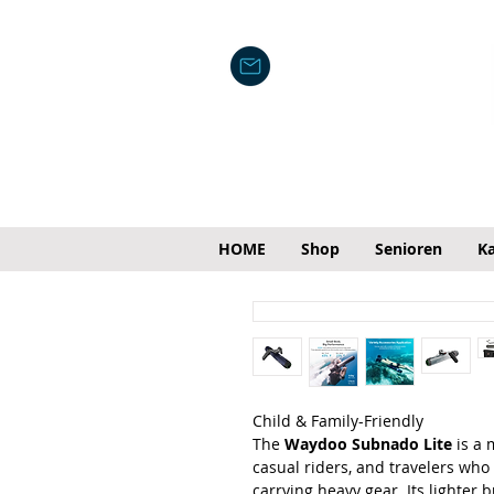
HOME
Shop
Senioren
Ka
Child & Family-Friendly
The
Waydoo Subnado Lite
is a 
casual riders, and travelers wh
carrying heavy gear. Its lighter 