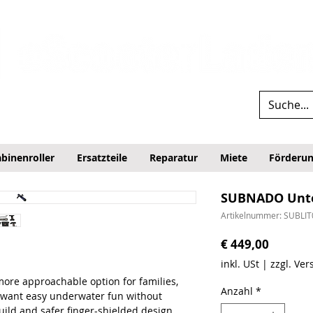
binenroller
Ersatzteile
Reparatur
Miete
Förderu
SUBNADO Unter
Artikelnummer: SUBLIT
Preis
€ 449,00
inkl. USt
|
zzgl. Ve
more approachable option for families,
Anzahl
*
o want easy underwater fun without
build and safer finger-shielded design