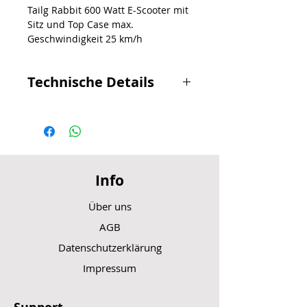
Tailg Rabbit 600 Watt E-Scooter mit
Sitz und Top Case max.
Geschwindigkeit 25 km/h
Technische Details
Nennleistung 600W (max. Leistung)
Batterie 48V24Ah Lithium Batterie
Bremsen vorne: Scheibenbremse
hinten: Scheibenbremse
Reifenspezifikation vorne und
Info
hinten: 3.00-10
Maximale Geschwindigkeit 25km/h
Über uns
Reichweite 60km
Ladezeit 4-7h
AGB
Gesamtabmessungen
Datenschutzerklärung
1720×585×1200mm
Gewicht 58kg (ohne Batterie)
Impressum
Radstand 1204mm
Sitzhöhe 730mm