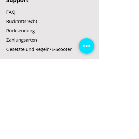
Support
FAQ
Rücktrittsrecht
Rücksendung
Zahlungsarten
Gesetzte und Regeln/E-Scooter
Shop
E-Scooter
E-Roller
E-Fahrzeuge
LeStoff
Stand up Paddel
B2B