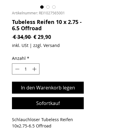
Artikelnummer: REI1027565001
Tubeless Reifen 10 x 2.75 -
6.5 Offroad
Standardpreis
Sale-Preis
 € 34,90 
€ 29,90
inkl. USt
|
zzgl. Versand
Anzahl
*
In den Warenkorb legen
Sofortkauf
Schlauchloser Tubeless Reifen
10x2.75-6.5 Offroad