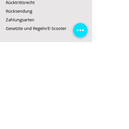
Rücktrittsrecht
Rücksendung
Zahlungsarten
Gesetzte und Regeln/E-Scooter
Shop
E-Scooter
E-Roller
E-Fahrzeuge
LeStoff
Stand up Paddel
B2B
Kontakt