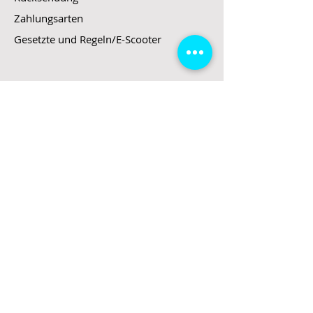
Zahlungsarten
Gesetzte und Regeln/E-Scooter
Shop
E-Scooter
E-Roller
E-Fahrzeuge
LeStoff
Stand up Paddel
B2B
Kontakt
Eingang