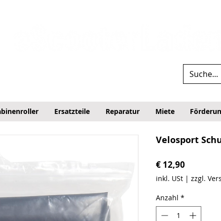
binenroller
Ersatzteile
Reparatur
Miete
Förderu
Velosport Sch
Preis
€ 12,90
inkl. USt
|
zzgl. Ve
Anzahl
*