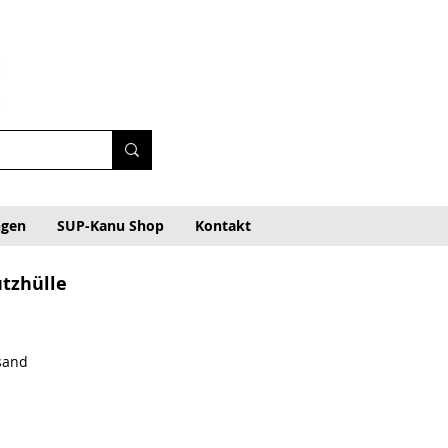
ngen
SUP-Kanu Shop
Kontakt
utzhülle
rsand