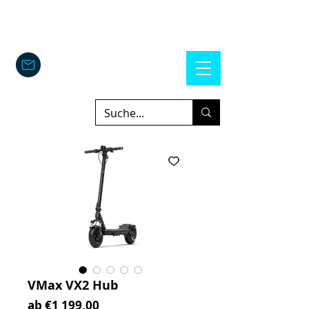
VMax VX2 Hub
Sale-Preis
ab
€1 199,00