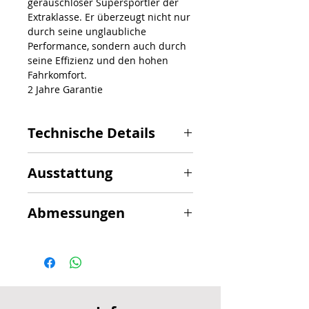
geräuschloser Supersportler der
Extraklasse. Er überzeugt nicht nur
durch seine unglaubliche
Performance, sondern auch durch
seine Effizienz und den hohen
Fahrkomfort.
2 Jahre Garantie
Technische Details
Maximale
25 km/h
Ausstattung
Geschwindigkeit:
IP
IPX6
Abmessungen
Steigfähigkeit:
Bis 35%
Schutzgrad:
Maximale
130 kg
Gewicht:
24.9 kg /
Material:
Aluminium
Belastung:
25.9 kg
Licht:
60 LUX Frontlicht
Akku:
48 V 13,
Produkt stehend:
1325 x
mit Doppelkegel
18,2Ah
538 x
+ Rücklicht mit