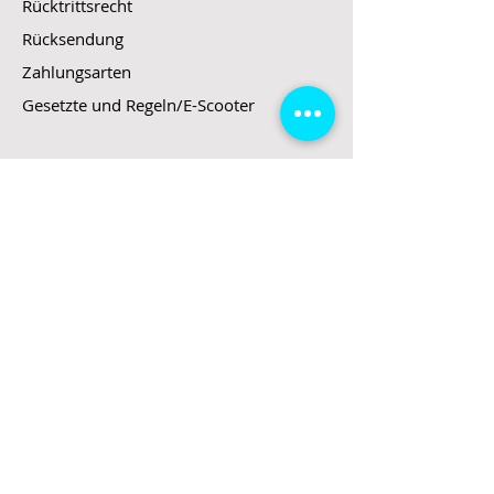
Rücktrittsrecht
Rücksendung
Zahlungsarten
Gesetzte und Regeln/E-Scooter
Shop
E-Scooter
E-Roller
E-Fahrzeuge
LeStoff
Stand up Paddel
B2B
Kontakt