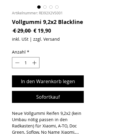
Artikelnummer: REI92X2VS001
Vollgummi 9,2x2 Blackline
Standardpreis
Sale-Preis
 € 29,00 
€ 19,90
inkl. USt
|
zzgl. Versand
Anzahl
*
In den Warenkorb legen
Sofortkauf
Neue Vollgummi Reifen 9,2x2 (kein
Umbau nötig passen in den
Radkasten) für Xiaomi, A-TO, Doc
Green, Soflow, No Name Xiaomi,...