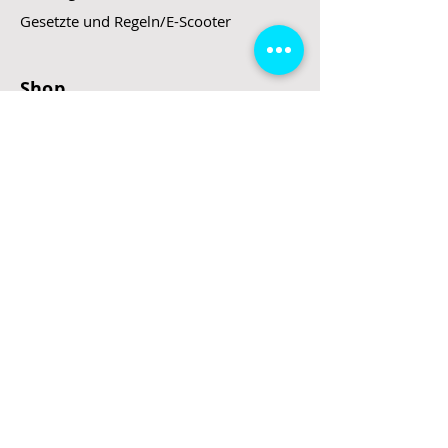
Gesetzte und Regeln/E-Scooter
Shop
E-Scooter
E-Roller
E-Fahrzeuge
LeStoff
Stand up Paddel
B2B
Kontakt
Eingang
Schulgasse 5