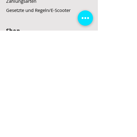
Zahlungsarten
Gesetzte und Regeln/E-Scooter
Shop
E-Scooter
E-Roller
E-Fahrzeuge
LeStoff
Stand up Paddel
B2B
Kontakt
Eingang