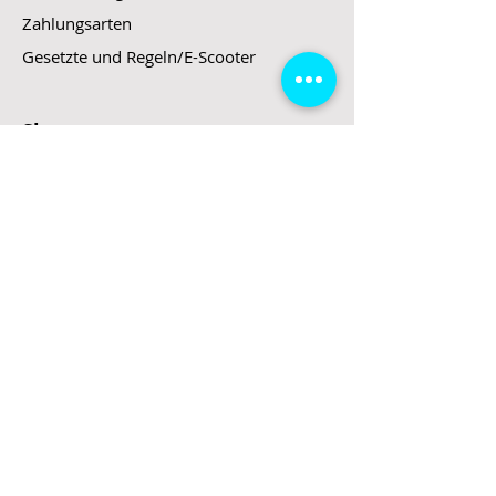
Zahlungsarten
Gesetzte und Regeln/E-Scooter
Shop
E-Scooter
E-Roller
E-Fahrzeuge
LeStoff
Stand up Paddel
B2B
Kontakt
Eingang