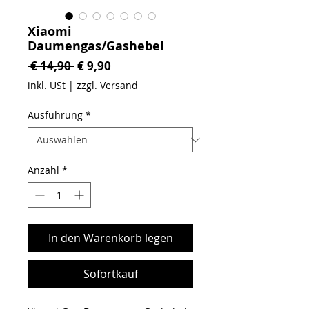
Xiaomi
Daumengas/Gashebel
Standardpreis
Sale-Preis
 € 14,90 
€ 9,90
inkl. USt
|
zzgl. Versand
Ausführung
*
Anzahl
*
In den Warenkorb legen
Sofortkauf