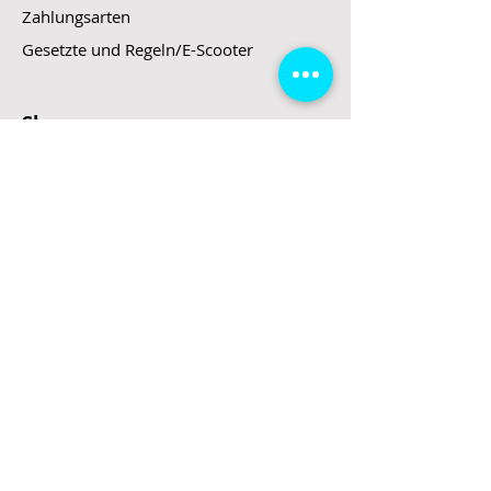
Zahlungsarten
Gesetzte und Regeln/E-Scooter
Shop
E-Scooter
E-Roller
E-Fahrzeuge
LeStoff
Stand up Paddel
B2B
Kontakt
Eingang