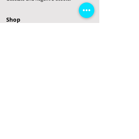
Shop
E-Scooter
E-Roller
E-Fahrzeuge
LeStoff
Stand up Paddel
B2B
Kontakt
Eingang
Schulgasse 5
3100 St. Pölten