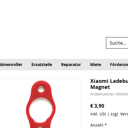
binenroller
Ersatzteile
Reparatur
Miete
Förderu
Xiaomi Ladeb
Magnet
Artikelnummer: ERSXI
Preis
€ 3,90
inkl. USt
|
zzgl. Ve
Anzahl
*