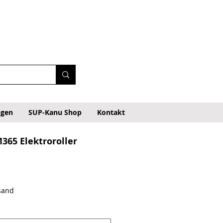
ngen
SUP-Kanu Shop
Kontakt
365 Elektroroller
eis
rsand