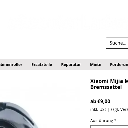
binenroller
Ersatzteile
Reparatur
Miete
Förderu
Xiaomi Mijia M
Bremssattel
Sale-Pr
ab
€9,00
inkl. USt
|
zzgl. Ve
Ausführung
*