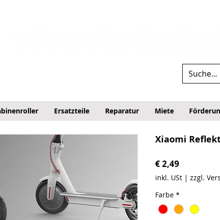
binenroller
Ersatzteile
Reparatur
Miete
Förderu
Xiaomi Reflek
Preis
€ 2,49
inkl. USt
|
zzgl. Ve
Farbe
*