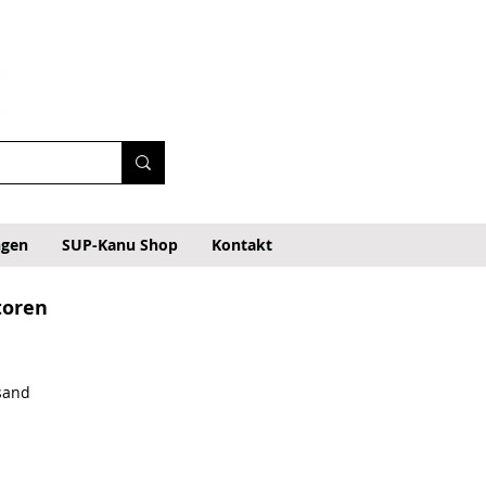
ngen
SUP-Kanu Shop
Kontakt
toren
rsand