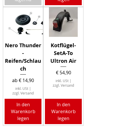
Nero Thunder
Kotflügel-
-
SetA-To
Reifen/Schlau
Ultron Air
ch
Preis
€ 54,90
Sale-Preis
ab
€ 14,90
inkl. USt
|
zzgl. Versand
inkl. USt
|
zzgl. Versand
In den
In den
Warenkorb
Warenkorb
legen
legen