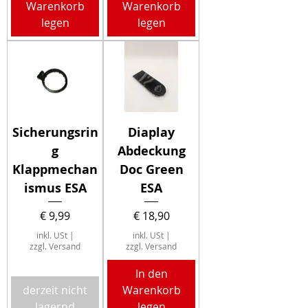
Warenkorb
Warenkorb
legen
legen
Sicherungsrin
Diaplay
g
Abdeckung
Klappmechan
Doc Green
ismus ESA
ESA
Preis
Preis
€ 9,99
€ 18,90
inkl. USt
|
inkl. USt
|
zzgl. Versand
zzgl. Versand
In den
derzeit nicht
Warenkorb
lagernd
legen