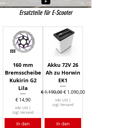
Ersatzteile für E-Scooter
160 mm
Akku 72V 26
Bremsscheibe
Ah zu Horwin
Kukirin G2
EK1
Lila
Standardpreis
Sale-Preis
€ 1.190,00
€ 1.090,00
Preis
€ 14,90
inkl. USt
|
zzgl. Versand
inkl. USt
|
zzgl. Versand
In den
In den