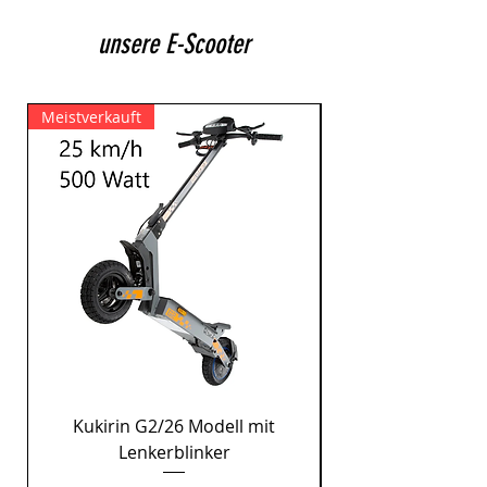
unsere E-Scooter
Meistverkauft
Kukirin G2/26 Modell mit
E-Scooter nur 13 
Lenkerblinker