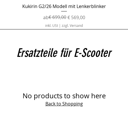
Schnellansicht
Kukirin G2/26 Modell mit Lenkerblinker
Standardpreis
Sale-Preis
€ 699,00
ab
€ 569,00
inkl. USt
|
zzgl. Versand
Ersatzteile für E-Scooter
No products to show here
Back to Shopping