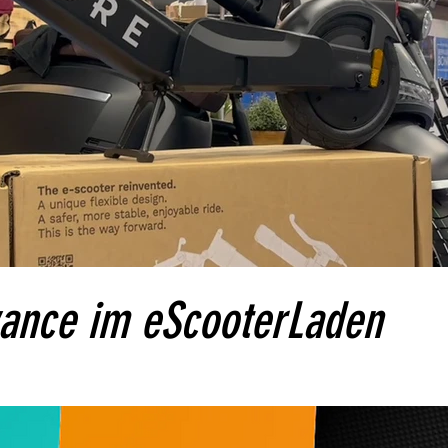
Video abspielen
ance im eScooterLaden