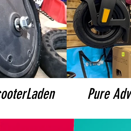
cooterLaden
Pure Adv
unsere E-Scooter