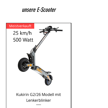
unsere E-Scooter
Meistverkauft
Kukirin G2/26 Modell mit
Phscoo Butterfly U
Lenkerblinker