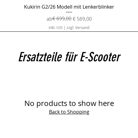
Schnellansicht
Kukirin G2/26 Modell mit Lenkerblinker
Standardpreis
Sale-Preis
€ 699,00
ab
€ 569,00
inkl. USt
|
zzgl. Versand
Ersatzteile für E-Scooter
No products to show here
Back to Shopping