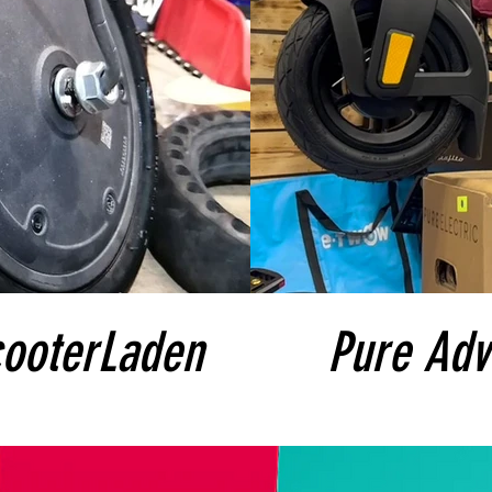
cooterLaden
Pure Adv
unsere E-Scooter