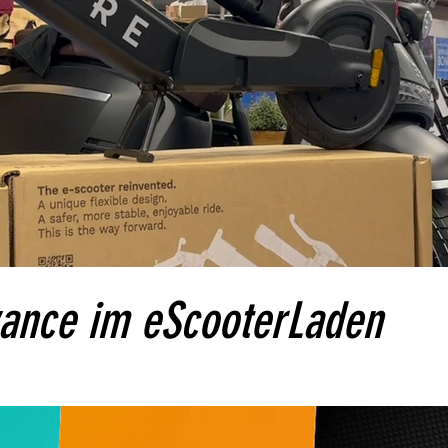
Video abspielen
ance im eScooterLaden