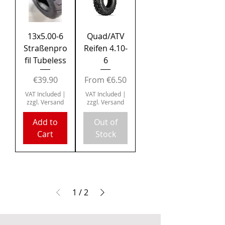
13x5.00-6
Quad/ATV
Straßenpro
Reifen 4.10-
fil Tubeless
6
Price
Sale Price
€39.90
From
€6.50
VAT Included
|
VAT Included
|
zzgl. Versand
zzgl. Versand
Add to
Out of
Cart
Stock
1
/
2