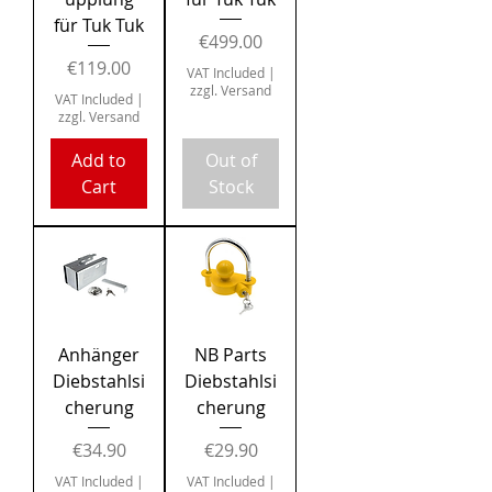
für Tuk Tuk
Price
€499.00
Price
€119.00
VAT Included
|
zzgl. Versand
VAT Included
|
zzgl. Versand
Add to
Out of
Cart
Stock
Anhänger
NB Parts
Diebstahlsi
Diebstahlsi
cherung
cherung
Price
Price
€34.90
€29.90
VAT Included
|
VAT Included
|