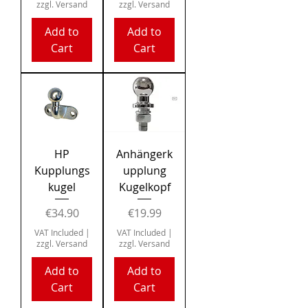
zzgl. Versand
zzgl. Versand
Add to
Add to
Cart
Cart
HP
Anhängerk
Kupplungs
upplung
kugel
Kugelkopf
Price
Price
€34.90
€19.99
VAT Included
|
VAT Included
|
zzgl. Versand
zzgl. Versand
Add to
Add to
Cart
Cart