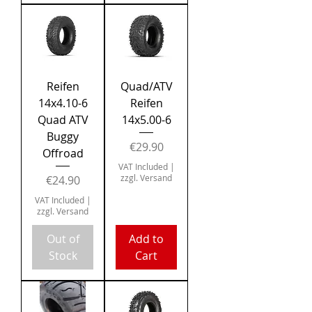
Reifen
Quad/ATV
14x4.10-6
Reifen
Quad ATV
14x5.00-6
Buggy
Price
€29.90
Offroad
VAT Included
|
Price
zzgl. Versand
€24.90
VAT Included
|
zzgl. Versand
Out of
Add to
Stock
Cart