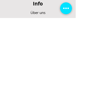
Info
Über uns
AGB
Datenschutzerklärung
Impressum
Support
FAQ
Rücktrittsrecht
Rücksendung
Zahlungsarten
Gesetzte und Regeln/E-Scooter
Shop