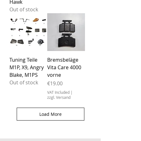
Hawk
Out of stock
Tuning Teile
Bremsbeläge
M1P, X9, Angry
Vita Care 4000
Blake, M1PS
vorne
Out of stock
Price
€19.00
VAT Included
|
zzgl. Versand
Load More