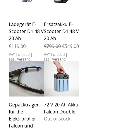
Ladegerät E-
Ersatzakku E-
Scooter D1 48 V
Scooter D1 48 V
20 Ah
20 Ah
Price
Regular Price
Sale Price
€119.00
€799.00
€549.00
VAT Included
|
VAT Included
|
zzgl. Versand
zzgl. Versand
Gepäckträger
72 V 20 Ah Akku
für die
Falcon Double
Elektroroller
Out of stock
Falcon und