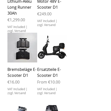
Lithium-Akku
Motor 48V E-
Long Runner
Scooter D1
30Ah
Price
€249.00
Price
€1,299.00
VAT Included
|
zzgl. Versand
VAT Included
|
zzgl. Versand
Bremsbeläge E-
Ersatzteile E-
Scooter D1
Scooter D1
Price
Sale Price
€16.00
From
€10.00
VAT Included
|
VAT Included
|
zzgl. Versand
zzgl. Versand