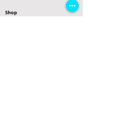
Shop
E-Scooter
E-Roller
E-Fahrzeuge
LeStoff
Stand up Paddel
B2B
Kontakt
Eingang
Schulgasse 5
3100 St. Pölten