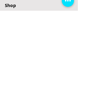
Shop
E-Scooter
E-Roller
E-Fahrzeuge
LeStoff
Stand up Paddel
B2B
Kontakt
Eingang
Schulgasse 5
3100 St. Pölten
office@escooterladen.at