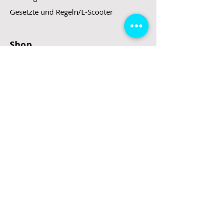
Gesetzte und Regeln/E-Scooter
Shop
E-Scooter
E-Roller
E-Fahrzeuge
LeStoff
Stand up Paddel
B2B
Kontakt
Eingang
Schulgasse 5