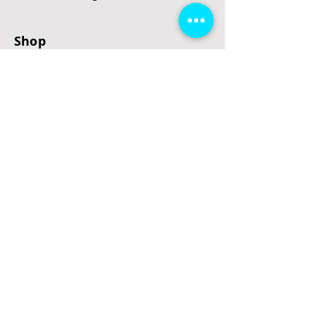
Shop
E-Scooter
E-Roller
E-Fahrzeuge
LeStoff
Stand up Paddel
B2B
Kontakt
Eingang
Schulgasse 5
3100 St. Pölten