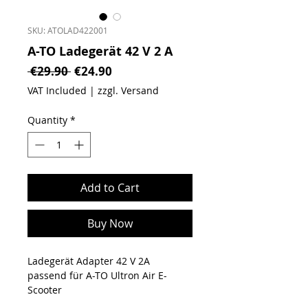
SKU: ATOLAD422001
A-TO Ladegerät 42 V 2 A
Regular Price
Sale Price
 €29.90 
€24.90
VAT Included
|
zzgl. Versand
Quantity
*
Add to Cart
Buy Now
Ladegerät Adapter 42 V 2A
passend für A-TO Ultron Air E-
Scooter