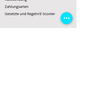
Zahlungsarten
Gesetzte und Regeln/E-Scooter
Shop
E-Scooter
E-Roller
E-Fahrzeuge
LeStoff
Stand up Paddel
B2B
Kontakt
Eingang