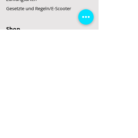
Gesetzte und Regeln/E-Scooter
Shop
E-Scooter
E-Roller
E-Fahrzeuge
LeStoff
Stand up Paddel
B2B
Kontakt
Eingang
Schulgasse 5