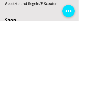
Gesetzte und Regeln/E-Scooter
Shop
E-Scooter
E-Roller
E-Fahrzeuge
LeStoff
Stand up Paddel
B2B
Kontakt
Eingang
Schulgasse 5