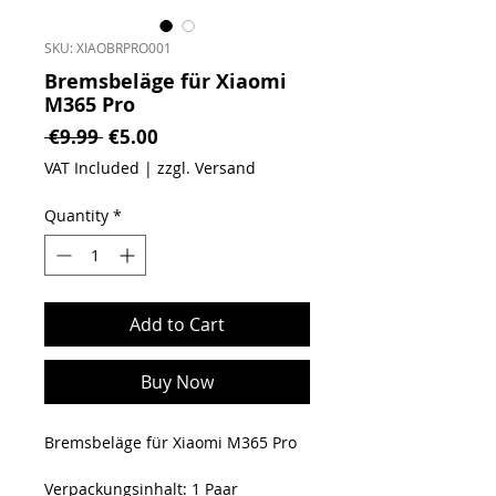
SKU: XIAOBRPRO001
Bremsbeläge für Xiaomi
M365 Pro
Regular Price
Sale Price
 €9.99 
€5.00
VAT Included
|
zzgl. Versand
Quantity
*
Add to Cart
Buy Now
Bremsbeläge für Xiaomi M365 Pro
Verpackungsinhalt: 1 Paar