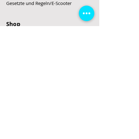
Gesetzte und Regeln/E-Scooter
Shop
E-Scooter
E-Roller
E-Fahrzeuge
LeStoff
Stand up Paddel
B2B
Kontakt
Eingang
Schulgasse 5