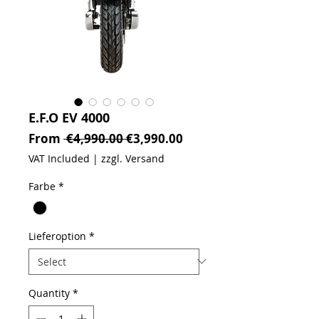
E.F.O EV 4000
Regular Price
Sale Price
From
 €4,990.00 
€3,990.00
VAT Included
|
zzgl. Versand
Farbe
*
Lieferoption
*
Quantity
*