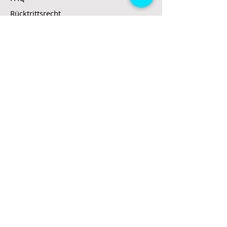
Rücktrittsrecht
Rücksendung
Zahlungsarten
Gesetzte und Regeln/E-Scooter
Shop
E-Scooter
E-Roller
E-Fahrzeuge
LeStoff
Stand up Paddel
B2B