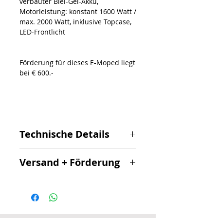
verbauter Blei-Gel-Akku,
Motorleistung: konstant 1600 Watt /
max. 2000 Watt, inklusive Topcase,
LED-Frontlicht
Förderung für dieses E-Moped liegt
bei € 600.-
Technische Details
fest verbauter Blei-Gel-Akku
Versand + Förderung
(60V/20Ah-Akku)
verschleiß- und geräuscharmer
Für die Zulassung in Österreich ist
bürstenloser Elektromotor
ein Dateneintrag nötig, (Kosten
Motorleistung: konstant 1600
150.-)
Watt / max. 2000 Watt
Maße: Länge: 180 cm, Höhe: 108