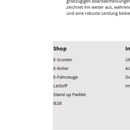
großzügigen Boardabmessungen.
zeichnet ihn weiter aus, während
und eine robuste Leistung beibe
Shop
I
E-Scooter
Üb
E-Roller
A
E-Fahrzeuge
Da
LeStoff
I
Stand up Paddel
B2B