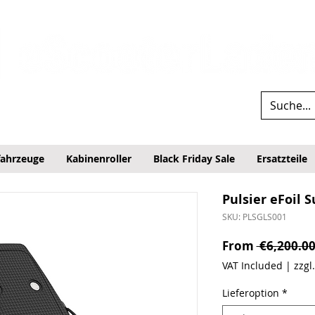
fahrzeuge
Kabinenroller
Black Friday Sale
Ersatzteile
Pulsier eFoil S
SKU: PLSGLS001
From
 €6,200.00
VAT Included
|
zzgl
Lieferoption
*