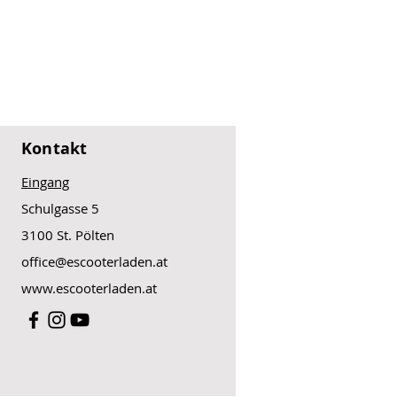
terie: 18,75kg
erie: 31,75
st: 71cm, 92cm
t: 42 Ah
n
 13 kg
: 1 Jahr
 2 Jahre
Kontakt
Eingang
Schulgasse 5
3100 St. Pölten
office@escooterladen.at
www.escooterladen.at