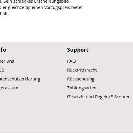
 Sein schlankes Erscheinungsbild
Gewicht ohne Bat
 er gleichzeitig einen Vorzugspreis bietet
Gewicht mit Batt
hält.
Dimensionen Ma
Batteriekapazitä
Ladezeit: 135 mi
Batteriegewicht:
Fahrzeuggarantie
Batteriegarantie:
nfo
Support
er uns
FAQ
GB
Rücktrittsrecht
tenschutzerklärung
Rücksendung
mpressum
Zahlungsarten
Gesetzte und Regeln/E-Scooter