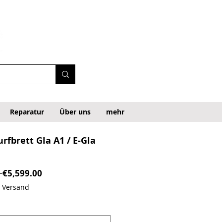
Reparatur
Über uns
mehr
urfbrett Gla A1 / E-Gla
Regular Price
Sale Price
 
€5,599.00
. Versand