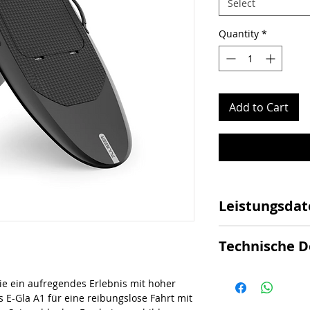
Select
Quantity
*
Add to Cart
Leistungsdat
Wirtschaftlichkei
Technische D
hoher Leistung
Verbesserte Stab
Höchstgeschwind
verbesserte Stabi
die ein aufregendes Erlebnis mit hoher
Max. Betriebsda
Hohe Leistung: H
s E-Gla A1 für eine reibungslose Fahrt mit
Spitzenleistung 
km/h, Akkulaufze