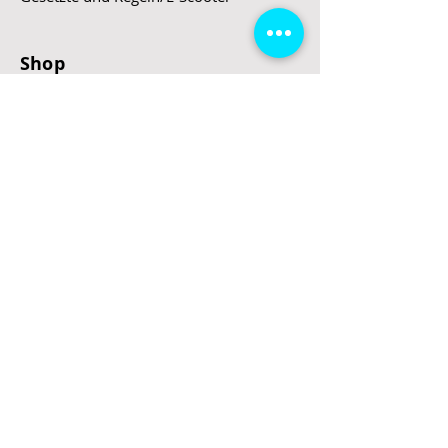
Shop
E-Scooter
E-Roller
E-Fahrzeuge
LeStoff
Stand up Paddel
B2B
Kontakt
Eingang
Schulgasse 5
3100 St. Pölten