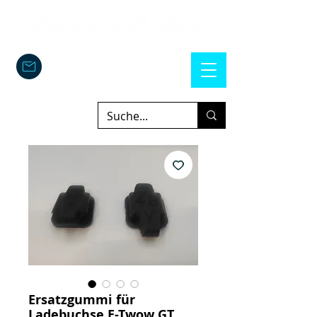
Ersatzgummi für
Ladebuchse E-Twow GT