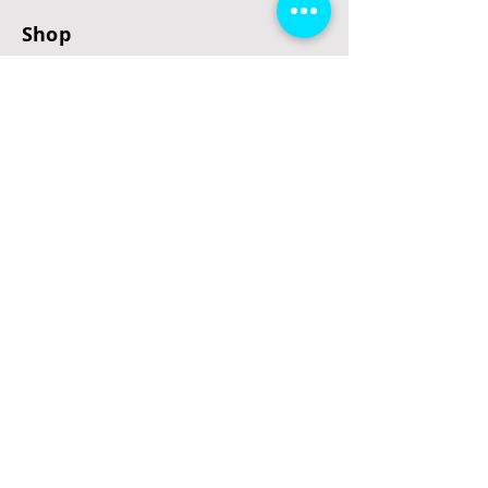
Shop
E-Scooter
E-Roller
E-Fahrzeuge
LeStoff
Stand up Paddel
B2B
Kontakt
Eingang
Schulgasse 5
3100 St. Pölten
office@escooterladen.at