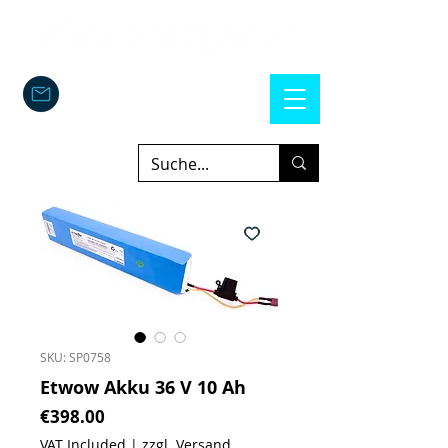
SKU: SP0758
Etwow Akku 36 V 10 Ah
Price
€398.00
VAT Included
|
zzgl. Versand