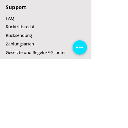
Support
FAQ
Rücktrittsrecht
Rücksendung
Zahlungsarten
Gesetzte und Regeln/E-Scooter
Shop
E-Scooter
E-Roller
E-Fahrzeuge
LeStoff
Stand up Paddel
B2B