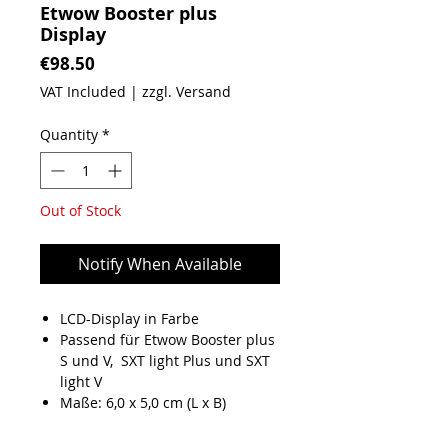
Etwow Booster plus
Display
Price
€98.50
VAT Included
|
zzgl. Versand
Quantity
*
Out of Stock
Notify When Available
LCD-Display in Farbe
Passend für Etwow Booster plus
S und V, SXT light Plus und SXT
light V
Maße: 6,0 x 5,0 cm (L x B)