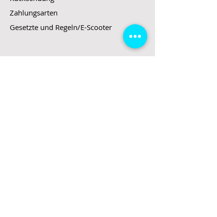
Zahlungsarten
Gesetzte und Regeln/E-Scooter
Shop
E-Scooter
E-Roller
E-Fahrzeuge
LeStoff
Stand up Paddel
B2B
Kontakt
Eingang