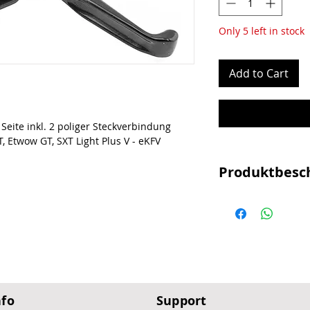
Only 5 left in stock
Add to Cart
Seite inkl. 2 poliger Steckverbindung
 Etwow GT, SXT Light Plus V - eKFV
Produktbesc
Mechanische Han
Passender Bremsg
Plus V - eKFV, S
Inkl. 2-poliger 
Maße (ohne Kabel
nfo
Support