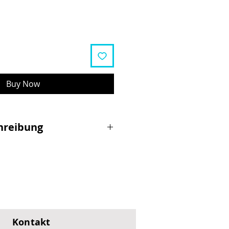
Buy Now
hreibung
dbremse für die rechte Seite
riff für die Modelle SXT Light
XT Light GT, Etwow GT
Steckverbindung
): 14,5 x 3,5 x 8,3 cm
Kontakt