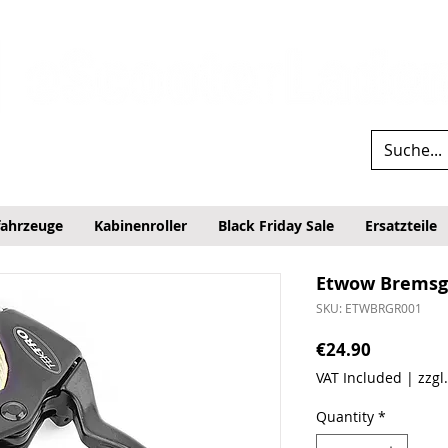
fahrzeuge
Kabinenroller
Black Friday Sale
Ersatzteile
Etwow Bremsgr
SKU: ETWBRGR001
Price
€24.90
VAT Included
|
zzgl
Quantity
*