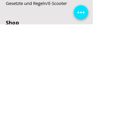
Gesetzte und Regeln/E-Scooter
Shop
E-Scooter
E-Roller
E-Fahrzeuge
LeStoff
Stand up Paddel
B2B
Kontakt
Eingang
Schulgasse 5