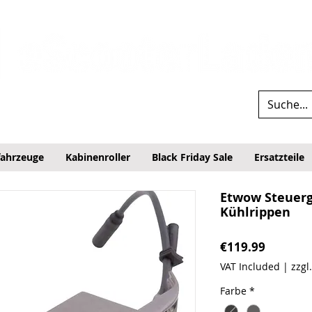
fahrzeuge
Kabinenroller
Black Friday Sale
Ersatzteile
Etwow Steuerg
Kühlrippen
Price
€119.99
VAT Included
|
zzgl
Farbe
*