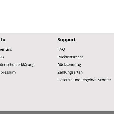
werden.
Kleine Ladebuch
Maße (ohne Kabel
Breite x Tiefe)
nfo
Support
er uns
FAQ
GB
Rücktrittsrecht
tenschutzerklärung
Rücksendung
mpressum
Zahlungsarten
Gesetzte und Regeln/E-Scooter