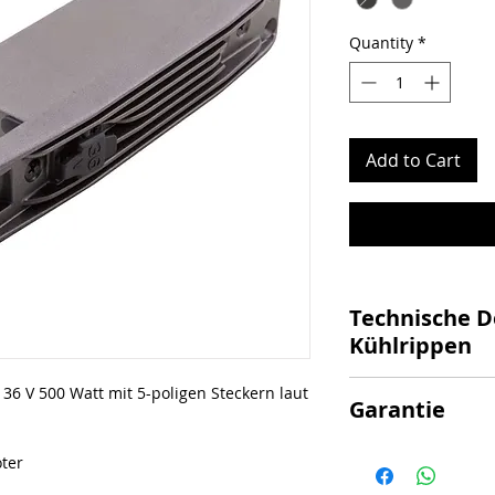
Quantity
*
Add to Cart
Technische De
Kühlrippen
Passendes Steuer
 36 V 500 Watt mit 5-poligen Steckern laut
Garantie
Modell
5-poliger Außen
Achtung bei Selbste
Spannung: 36V
ter
kann keine Garanti
Leistung: 500W