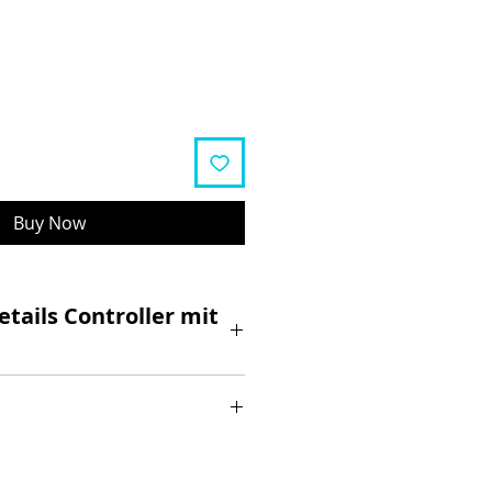
Buy Now
tails Controller mit
gerät für das SXT Light Plus V
stecker
inbau des bestellten Artikel
e auf das Bauteil gegeben