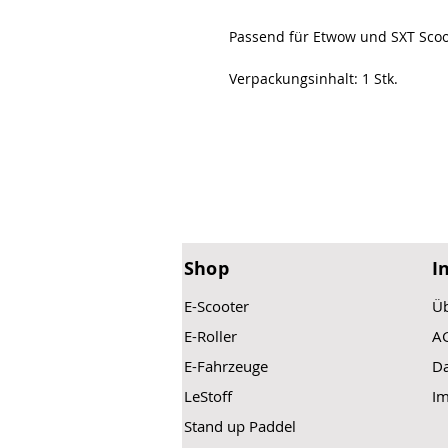
Passend für Etwow und SXT Scoo
Verpackungsinhalt: 1 Stk.
Shop
I
E-Scooter
Üb
E-Roller
A
E-Fahrzeuge
Da
LeStoff
I
Stand up Paddel