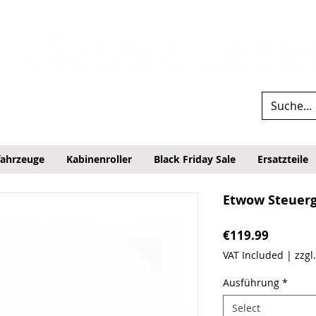
fahrzeuge
Kabinenroller
Black Friday Sale
Ersatzteile
Etwow Steuerg
Price
€119.99
VAT Included
|
zzgl
Ausführung
*
Select