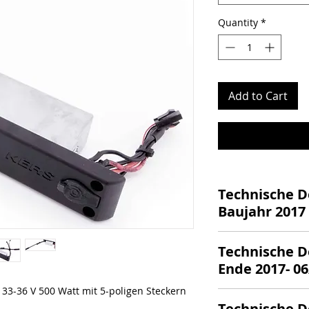
Quantity
*
Add to Cart
Technische De
Baujahr 2017
5-polige Innens
Technische De
Passend für den
Ende 2017- 06
Produktionsjahr
Mit großer Lad
 33-36 V 500 Watt mit 5-poligen Steckern
5-polige Außen
Leistung: 33V / 
Technische De