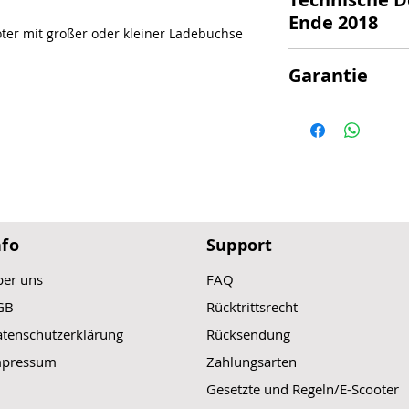
Passend für den 
Maße (ohne Kabel)
Ende 2018
Produktion (End
ter mit großer oder kleiner Ladebuchse
Mit großer Lad
5-polige Außen
Leistung: 33V / 
Garantie
Passend für den 
Maße (ohne Kabel)
Light Plus V
(ab 
Achtung bei Selbste
Mit kleiner Lad
kann keine Garanti
Leistung: 33V - 
werden.
Maße (ohne Kabel)
nfo
Support
er uns
FAQ
GB
Rücktrittsrecht
tenschutzerklärung
Rücksendung
mpressum
Zahlungsarten
Gesetzte und Regeln/E-Scooter