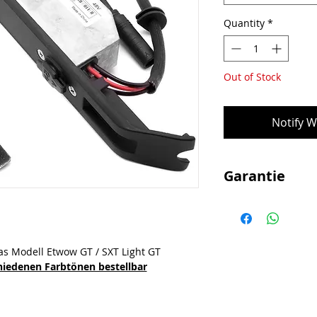
Quantity
*
Out of Stock
Notify W
Garantie
Achtung bei Selbste
kann keine Garanti
werden.
as Modell Etwow GT / SXT Light GT
chiedenen Farbtönen bestellbar