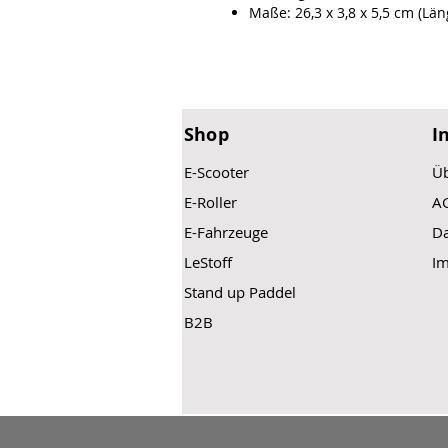
Maße: 26,3 x 3,8 x 5,5 cm (Läng
Shop
I
E-Scooter
Üb
E-Roller
A
E-Fahrzeuge
Da
LeStoff
I
Stand up Paddel
B2B