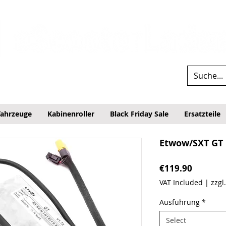
fahrzeuge
Kabinenroller
Black Friday Sale
Ersatzteile
Etwow/SXT GT 
Price
€119.90
VAT Included
|
zzgl
Ausführung
*
Select