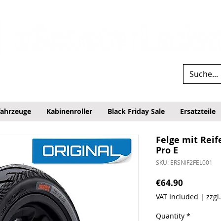
fahrzeuge
Kabinenroller
Black Friday Sale
Ersatzteile
Felge mit Reif
Pro E
SKU: ERSNIF2FEL001
Price
€64.90
VAT Included
|
zzgl
Quantity
*