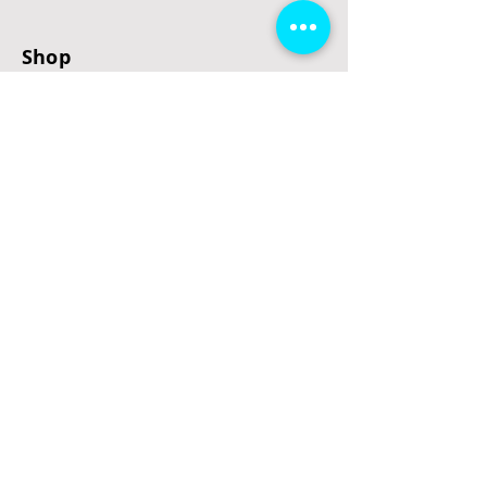
Shop
E-Scooter
E-Roller
E-Fahrzeuge
LeStoff
Stand up Paddel
B2B
Kontakt
Eingang
Schulgasse 5
3100 St. Pölten