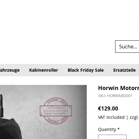
fahrzeuge
Kabinenroller
Black Friday Sale
Ersatzteile
Horwin Motor
SKU: HORWABD001
Price
€129.00
VAT Included
|
zzgl
Quantity
*