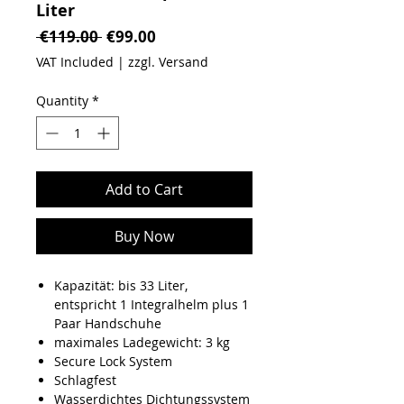
Liter
Regular Price
Sale Price
 €119.00 
€99.00
VAT Included
|
zzgl. Versand
Quantity
*
Add to Cart
Buy Now
Kapazität: bis 33 Liter,
entspricht 1 Integralhelm plus 1
Paar Handschuhe
maximales Ladegewicht: 3 kg
Secure Lock System
Schlagfest
Wasserdichtes Dichtungssystem