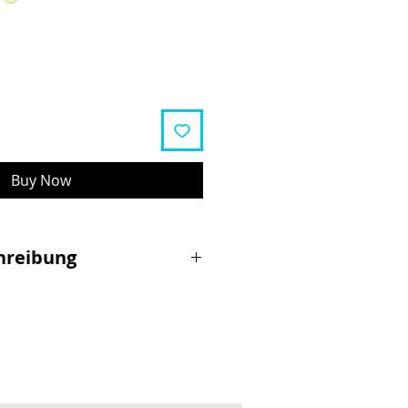
Buy Now
hreibung
er mit Luftbereifung
 x 63 x 61 cm
tgewicht: 40 kg (lt. StVZO)
ür Achsbefestigung (Voll- und
ellspanner),