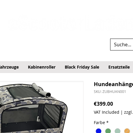
fahrzeuge
Kabinenroller
Black Friday Sale
Ersatzteile
Hundeanhäng
SKU: ZUBHUAN001
Price
€399.00
VAT Included
|
zzgl
Farbe
*