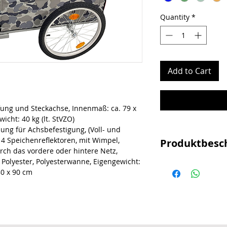
Quantity
*
Add to Cart
ifung und Steckachse, Innenmaß: ca. 79 x
icht: 40 kg (lt. StVZO)
lung für Achsbefestigung, (Voll- und
 4 Speichenreflektoren, mit Wimpel,
Produktbesc
rch das vordere oder hintere Netz,
 Polyester, Polyesterwanne, Eigengewicht:
20" Stahllaufräd
80 x 90 cm
Steckachse
Innenmaß: ca. 79
zulässiges Gesam
Faltbar
inkl. Kupplung f
Hohlachse/ Schn