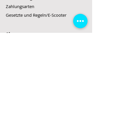
Zahlungsarten
Gesetzte und Regeln/E-Scooter
Shop
E-Scooter
E-Roller
E-Fahrzeuge
LeStoff
Stand up Paddel
B2B
Kontakt
Eingang