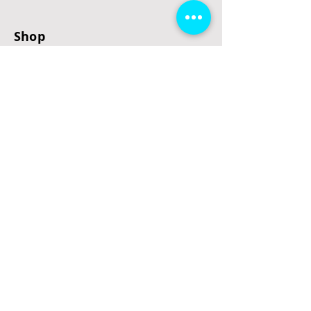
Shop
E-Scooter
E-Roller
E-Fahrzeuge
LeStoff
Stand up Paddel
B2B
Kontakt
Eingang
Schulgasse 5
3100 St. Pölten