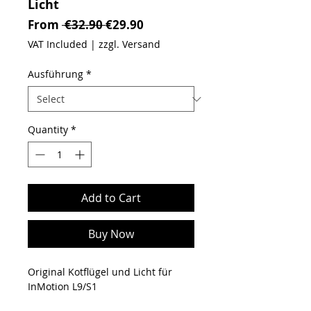
Licht
Regular Price
Sale Price
From
 €32.90 
€29.90
VAT Included
|
zzgl. Versand
Ausführung
*
Quantity
*
Add to Cart
Buy Now
Original Kotflügel und Licht für
InMotion L9/S1